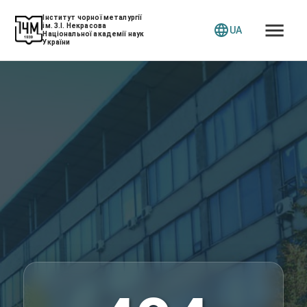
Інститут чорної металургії
ім. З.І. Некрасова
UA
Національної академії наук
України