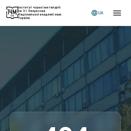
Інститут чорної металургії
ім. З.І. Некрасова
UA
Національної академії наук
України