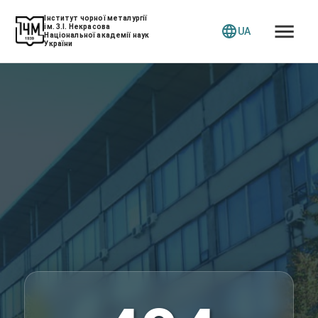
Інститут чорної металургії
ім. З.І. Некрасова
UA
Національної академії наук
України