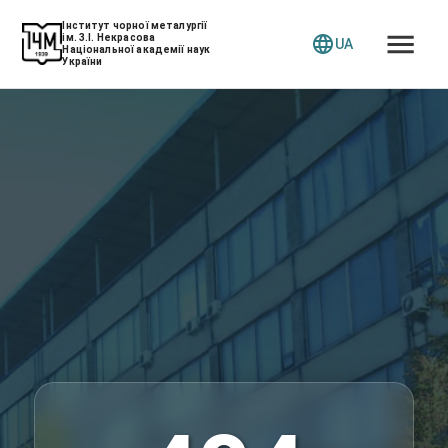
Інститут чорної металургії
ім. З.І. Некрасова
UA
Національної академії наук
України